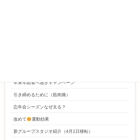
寒くなるとカラダが硬くなるのはなぜ？
年始ご挨拶
年始キャンペーン
年始挨拶
年末ご挨拶
年末年始ボディケアキャンペーン
年末年始食べ過ぎキャンペーン
引き締めるために（筋肉痛）
忘年会シーズンなぜ太る？
改めて
運動効果
新グループスタジオ紹介（4月1日移転）