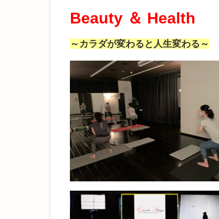
Beauty ＆ Health
～カラダが変わると人生変わる
～