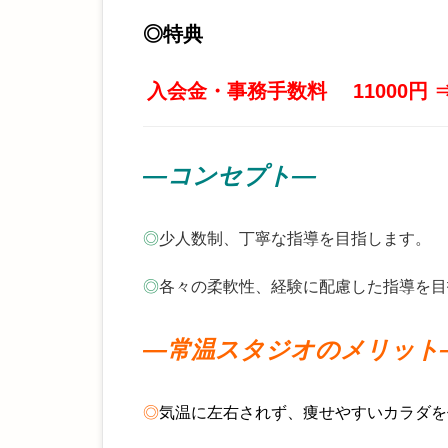
◎
特典
入会金・事務手数料
11000円 
―コンセプト―
◎
少人数制、丁寧な指導を目指します。
◎
各々の柔軟性、経験に配慮した指導を目
―常温スタジオのメリット
◎
気温に左右されず、
痩せやすいカラダを