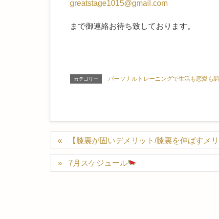
greatstage1015@gmail.com
まで御連絡お待ち致しております。
パーソナルトレーニングで生活も恋愛も
カテゴリー
【膝裏が固いデメリット/膝裏を伸ばすメ
7月スケジュール