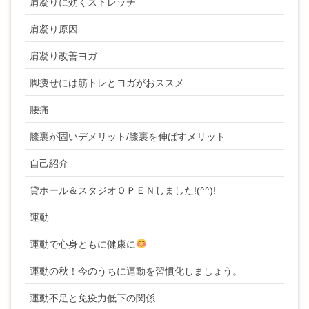
肩凝りに効くストレッチ
肩凝り原因
肩凝り改善ヨガ
脚痩せには筋トレとヨガがおススメ
腰痛
膝裏が固いデメリット/膝裏を伸ばすメリット
自己紹介
貸ホール＆スタジオＯＰＥＮしました!(^^)!
運動
運動で心身ともに健康に
運動の秋！今のうちに運動を習慣化しましょう。
運動不足と免疫力低下の関係