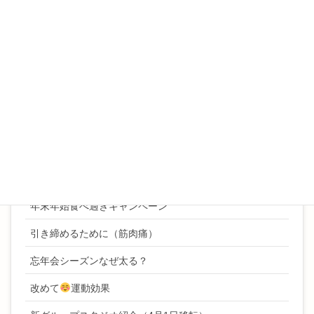
姿勢
寒くなるとカラダが硬くなるのはなぜ？
年始ご挨拶
年始キャンペーン
年始挨拶
年末ご挨拶
年末年始ボディケアキャンペーン
年末年始食べ過ぎキャンペーン
引き締めるために（筋肉痛）
忘年会シーズンなぜ太る？
改めて
運動効果