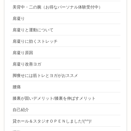
美背中・二の腕（お得なパーソナル体験受付中）
肩凝り
肩凝りと運動について
肩凝りに効くストレッチ
肩凝り原因
肩凝り改善ヨガ
脚痩せには筋トレとヨガがおススメ
腰痛
膝裏が固いデメリット/膝裏を伸ばすメリット
自己紹介
貸ホール＆スタジオＯＰＥＮしました!(^^)!