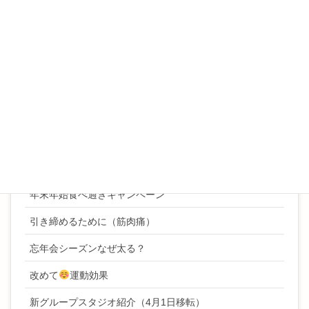
姿勢
寒くなるとカラダが硬くなるのはなぜ？
年始ご挨拶
年始キャンペーン
年始挨拶
年末ご挨拶
年末年始ボディケアキャンペーン
年末年始食べ過ぎキャンペーン
引き締めるために（筋肉痛）
忘年会シーズンなぜ太る？
改めて
運動効果
新グループスタジオ紹介（4月1日移転）