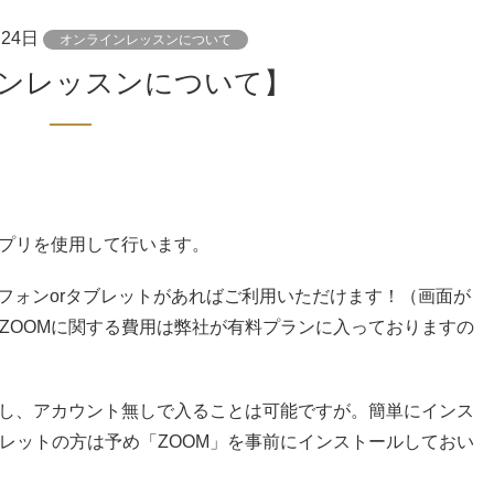
月24日
オンラインレッスンについて
ラインレッスンについて】
アプリを使用して行いま
す。
フォンorタブレット
があればご利用いただけます！（画面が
ZOOMに関する費用は弊社が有料プランに入って
おりますの
索し、アカウント無しで
入ることは可能ですが。簡単にインス
レットの方は予め「ZOOM」を事前にインストール
しておい