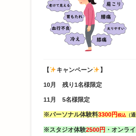
【
キャンペーン
】
10月 残り1
名様限定
11月 5
名様限定
※パーソナル体験料
3300円
（通
税込
※スタジオ体験
2500円
・オンライ