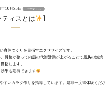
24年10月25日
ピラティス
【ピラティスとは
】
い身体づくりを目指すエ
クササイズです。
か、骨格が整って内臓の
代謝活動が上がることで脂肪の燃焼
を目指します。
る効果も期待できます
やすいカラダ作りを指導
しています。是非一度御体験くださ