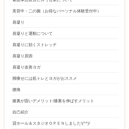
美背中・二の腕（お得なパーソナル体験受付中）
肩凝り
肩凝りと運動について
肩凝りに効くストレッチ
肩凝り原因
肩凝り改善ヨガ
脚痩せには筋トレとヨガがおススメ
腰痛
膝裏が固いデメリット/膝裏を伸ばすメリット
自己紹介
貸ホール＆スタジオＯＰＥＮしました!(^^)!