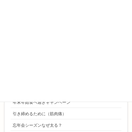
夏痩せを目指しましょう
姿勢
寒くなるとカラダが硬くなるのはなぜ？
年始ご挨拶
年始キャンペーン
年始挨拶
年末ご挨拶
年末年始ボディケアキャンペーン
年末年始食べ過ぎキャンペーン
引き締めるために（筋肉痛）
忘年会シーズンなぜ太る？