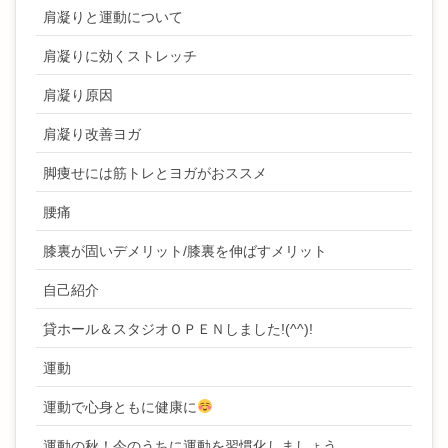
肩凝りと運動について
肩凝りに効くストレッチ
肩凝り原因
肩凝り改善ヨガ
脚痩せには筋トレとヨガがおススメ
腰痛
膝裏が固いデメリット/膝裏を伸ばすメリット
自己紹介
貸ホール＆スタジオＯＰＥＮしました!(^^)!
運動
運動で心身ともに健康に
運動の秋！今のうちに運動を習慣化しましょう。